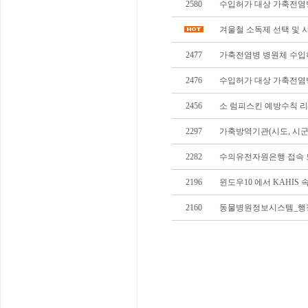
2580
수입허가 대상 가축전염
겨울철 소독제 선택 및 
2477
가축전염병 병원체 수입
2476
수입허가 대상 가축전염
2456
소 럼피스킨 예방수칙 
2297
가축방역기관(시도, 시군구,
2282
수의유전자원은행 접속 
2196
윈도우10 에서 KAHIS
2160
동물병원정보시스템_행