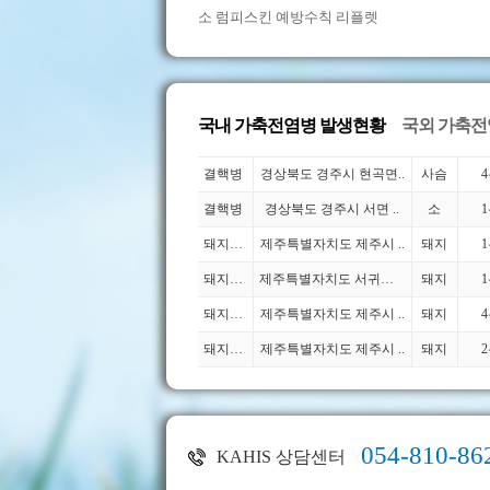
소 럼피스킨 예방수칙 리플렛
국내 가축전염병 발생현황
국외 가축전
국내 가축전염병 발생현황
결핵병
경상북도 경주시 현곡면..
사슴
결핵병
경상북도 경주시 서면 ..
소
돼지생..
제주특별자치도 제주시 ..
돼지
돼지생..
제주특별자치도 서귀포시..
돼지
돼지생..
제주특별자치도 제주시 ..
돼지
돼지생..
제주특별자치도 제주시 ..
돼지
054-810-86
KAHIS 상담센터