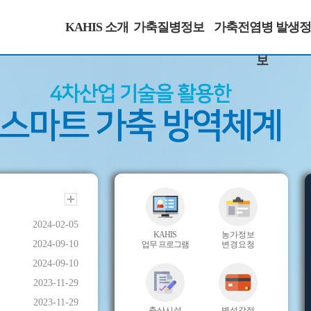
KAHIS 소개
가축질병정보
가축전염병 발생정
보
2024-02-05
KAHIS
농가정보
2024-09-10
업무 프로그램
변경요청
2024-09-10
2023-11-29
2023-11-29
축산시설
병성감정