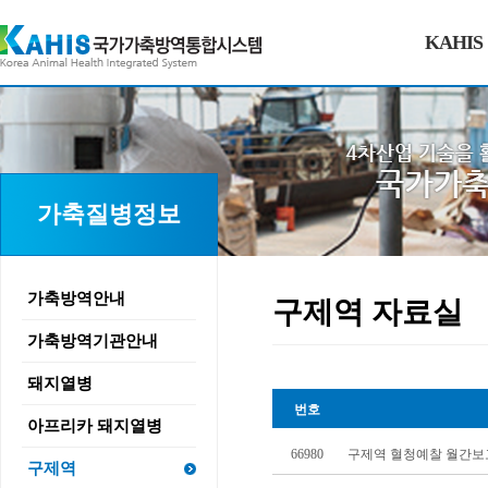
KAHIS
가축질병정보
가축방역안내
구제역 자료실
가축방역기관안내
돼지열병
번호
아프리카 돼지열병
66980
구제역 혈청예찰 월간보고서
구제역